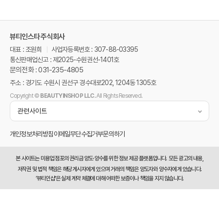
뷰티인스타 주식회사
대표 : 조원희
사업자등록번호 : 307-88-03395
통신판매업신고 : 제2025-수원권선-1401호
문의전화 : 031-235-4805
주소 : 경기도 수원시 권선구 경수대로202, 1204동 1305호
Copyright ©
BEAUTYINSHOP LLC.
All Rights Reserved.
관련사이트
개인정보처리방침
이메일무단수집거부
문의하기
본 사이트는 미용업 점포의 권리금 양도·양수를 위한 정보 제공 플랫폼입니다.
모든 광고의 내용,
저작권 및 법적 책임은 해당 게시자에게 있으며 거래의 책임은 양도자와 양수자에게 있습니다.
‘뷰티인샵’은 실제 계약 체결에 대해 어떠한 보증이나 책임을 지지 않습니다.