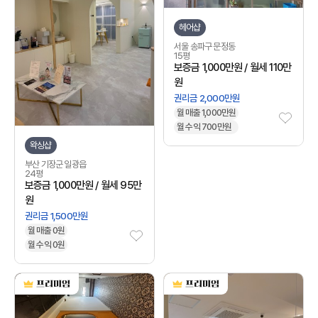
헤어샵
서울 송파구 문정동
15평
보증금 1,000만원 / 월세 110만
원
권리금 2,000만원
월 매출 1,000만원
월 수익 700만원
왁싱샵
부산 기장군 일광읍
24평
보증금 1,000만원 / 월세 95만
원
권리금 1,500만원
월 매출 0원
월 수익 0원