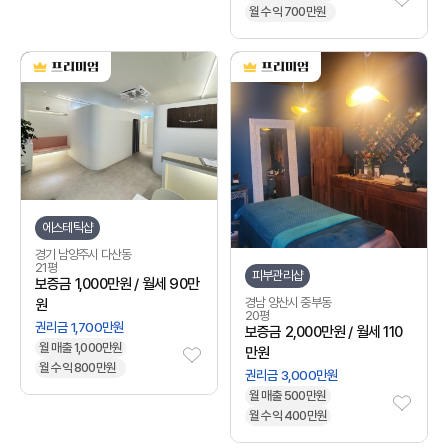
월 수익 700만원
에스테틱샵
경기 남양주시 다산동
21평
피부관리샵
보증금 1,000만원 / 월세 90만
경남 양산시 중부동
원
20평
권리금 1,700만원
보증금 2,000만원 / 월세 110
월 매출 1,000만원
만원
월 수익 800만원
권리금 3,000만원
월 매출 500만원
월 수익 400만원