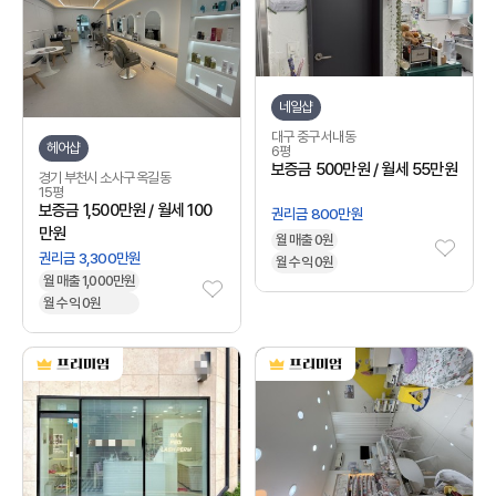
네일샵
대구 중구 서내동
헤어샵
6평
보증금 500만원 / 월세 55만원
경기 부천시 소사구 옥길동
15평
보증금 1,500만원 / 월세 100
권리금 800만원
만원
월 매출 0원
권리금 3,300만원
월 수익 0원
월 매출 1,000만원
월 수익 0원