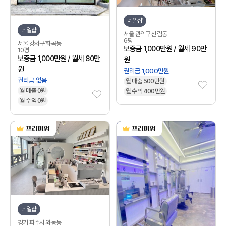
네일샵
네일샵
서울 관악구 신림동
6평
서울 강서구 화곡동
보증금 1,000만원 / 월세 90만
10평
보증금 1,000만원 / 월세 80만
원
원
권리금 1,000만원
권리금 없음
월 매출 500만원
월 매출 0원
월 수익 400만원
월 수익 0원
네일샵
경기 파주시 와동동