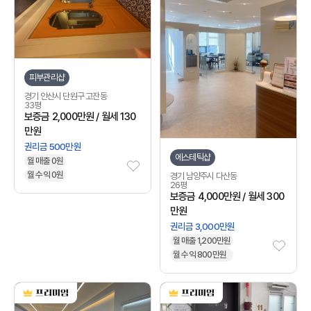
피부관리샵
경기 안산시 단원구 고잔동
33평
보증금 2,000만원 / 월세 130
만원
권리금 500만원
에스테틱샵
월 매출 0원
월 수익 0원
경기 남양주시 다산동
26평
보증금 4,000만원 / 월세 300
만원
권리금 3,000만원
월 매출 1,200만원
월 수익 800만원