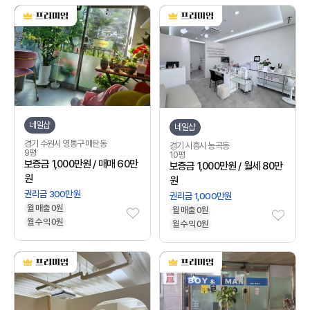
네일샵
네일샵
경기 수원시 영통구 매탄동
경기 시흥시 능곡동
9평
10평
보증금 1,000만원 / 매매 60만
보증금 1,000만원 / 월세 80만
원
원
권리금 300만원
권리금 1,000만원
월 매출 0원
월 매출 0원
월 수익 0원
월 수익 0원