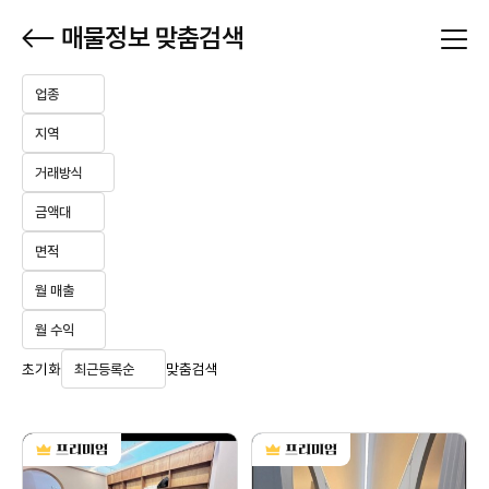
본문 바로가기
매물정보 맞춤검색
업종
지역
거래방식
금액대
면적
월 매출
월 수익
초기화
맞춤검색
최근등록순